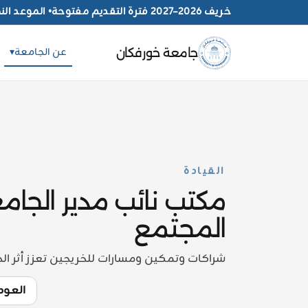
خريف 2026–2027 فترة التقديم مفتوحة
•
الموعد النهائي 30 
عن الجامعة
▾
جامعة خورفكان
القيادة
مكتب نائب مدير الجا
المجتمع
شراكات وتمكين ومسارات للخريجين تعزز أثر ال
العود