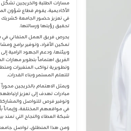
مسارات الطلبة والخريجين تشكّل 
الأكاديمية، يقوم قطاع شؤون ال
في تعزيز حضور الجامعة كشريك فا
تحقيق رؤيتها ورسالتها.
يحرص فريق العمل المتفاني في 
تمكين الأفراد، وتوفير برامج ومشاري
وبيئتها، ودعم الجهود الرامية إلى 
الفريق اهتماماً بتطوير مهارات ال
وتطويرية تواكب المتغيرات ومتطل
للتعلم المستمر وبناء القدرات.
ويمثل الاهتمام بالخريجين محوراً
مبادرات تهدف إلى تعزيز ارتباطه
وتوفير فرص للتواصل والمشاركة، ا
في مواقعهم المختلفة، وإيماناً ب
شبكة العطاء والنجاح التي تمتد ب
ومن هذا المنطلق، تواصل جامعة